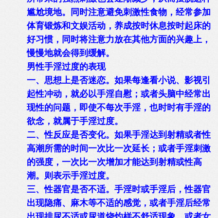
尴尬境地。同时注意避免刺激性食物，经常参加
体育锻炼和文娱活动，养成按时休息按时起床的
好习惯，同时将注意力放在其他方面的兴趣上，
慢慢地就会得到缓解。
男性手淫过度的表现
一、思想上是否迷恋。如果每逢看小说、影视引
起性冲动，就必以手淫自慰；或者头脑中经常出
现性的问题，即使不每次手淫，也时时有手淫的
欲念，就属于手淫过度。
二、性反应是否变化。如果手淫达到射精或者性
高潮所需的时间一次比一次延长；或者手淫刺激
的强度，一次比一次增加才能达到射精或性高
潮。则表示手淫过度。
三、性器官是否不适。手淫时或手淫后，性器官
出现隐痛、麻木等不适的感觉，或者手淫后经常
出现排尿不适或尿道烧灼样不舒适现象，或者女