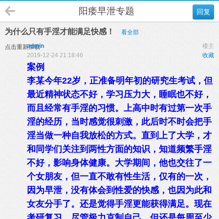
阳痿早泄专题
回复
为什么只有手淫才能满足快感！
看全部
admin
楼主
点击重新加载
2019-12-24 21:18:46
收藏
案例
李某今年22岁，正准备明年初的研究生考试，但
最近精神状态不好，学习压力大，睡眠也不好，
而且经常有手淫的习惯。上高中时有过第一次手
淫的经历，当时感觉很刺激，此后时不时会把手
淫当做一种自我放松的方式。直到上了大学，才
和同学们关注到两性方面的知识，知道频繁手淫
不好，影响身体健康。大学期间，他也交往了一
个女朋友，但一直不敢有性生活，仅有的一次，
因为早泄，没有体会到性爱的快感，也因为此和
女友分手了。还是觉得手淫更能获得满足。现在
考研复习，尽管极力克制自己，但还是每周至少