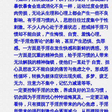
暴饮暴食会造成消化不良一样，运动过度会使肌
肉劳损，无论从生理和心理上都会产生一些不良
影响。有手淫习惯的人，思想往往过度集中于性
刺激。不少人内心处于矛盾状态，想戒掉手淫习
惯却不能自拔，产生悔恨、自责、羞愧心理。
受“手淫危害论”的影 响，甚至产生恐惧、负罪
感。一方面是手淫在发生快感和新鲜的诱惑。另
一方面是沉重的精神负担，给手淫习惯的人带来
无法解脱的精神枷锁，使他们一直处于 自责、担
心及想改又不能自拔的痛苦与焦虑之中。形成恶
性循环，转换为躯体症状出现失眠、多梦、疲乏
无力、注意力不集中，记忆力减退等等。
一定要控制手淫的次数，养成良好的卫生习惯，
切勿因为手淫而忧心忡忡追悔莫及。一定要正确
看待，只有摆脱了手淫所带来的内心焦虑，手淫
所带来的强烈刺激也会逐渐减少，从而摆脱这种