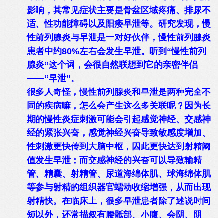
影响，其常见症状主要是骨盆区域疼痛、排尿不
适、性功能障碍以及阳痿早泄等。研究发现，慢
性前列腺炎与早泄是一对好伙伴，慢性前列腺炎
患者中约80%左右会发生早泄。听到“慢性前列
腺炎”这个词，会很自然联想到它的亲密伴侣
——“早泄”。
很多人奇怪，慢性前列腺炎和早泄是两种完全不
同的疾病嘛，怎么会产生这么多关联呢？因为长
期的慢性炎症刺激可能会引起感觉神经、交感神
经的紧张兴奋，感觉神经兴奋导致敏感度增加、
性刺激更快传到大脑中枢，因此更快达到射精阈
值发生早泄；而交感神经的兴奋可以导致输精
管、精囊、射精管、尿道海绵体肌、球海绵体肌
等参与射精的组织器官蠕动收缩增强，从而出现
射精快。在临床上，很多早泄患者除了述说时间
短以外，还常描叙有腰骶部、小腹、会阴、阴