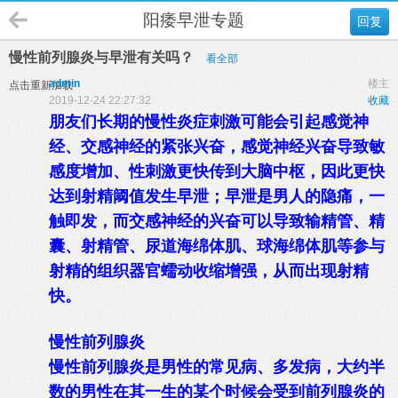
阳痿早泄专题
回复
慢性前列腺炎与早泄有关吗？
看全部
admin
楼主
点击重新加载
2019-12-24 22:27:32
收藏
朋友们长期的慢性炎症刺激可能会引起感觉神
经、交感神经的紧张兴奋，感觉神经兴奋导致敏
感度增加、性刺激更快传到大脑中枢，因此更快
达到射精阈值发生早泄；早泄是男人的隐痛，一
触即发，而交感神经的兴奋可以导致输精管、精
囊、射精管、尿道海绵体肌、球海绵体肌等参与
射精的组织器官蠕动收缩增强，从而出现射精
快。
慢性前列腺炎
慢性前列腺炎是男性的常见病、多发病，大约半
数的男性在其一生的某个时候会受到前列腺炎的