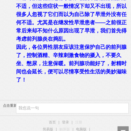
不适，但这些症状一般情况下却又不出现，所以
很多人忽视了它们而以为自己除了早泄外没有任
何不适。尤其是在继发性早泄患者——之前很正
常后来却不知什么原因出现了早泄，我们首先得
考虑前列腺炎在捣乱。
因此，各位男性朋友应该注意保护自己的前列腺
了，控制酒精、辛辣刺激食物的摄入，不要久
坐、憋尿，注意保暖。前列腺功能好了，射精时
间也会延长，便可以尽情享受性生活的美妙滋味
了！
点击重新加载
首页
|
登录
|
注册
简易版
|
触屏版
|
电脑版
|