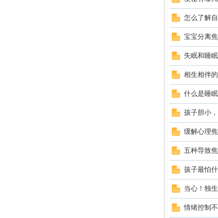
怎么了解自
科
宝宝分离焦
失眠和睡眠
相生相伴的
什么是睡眠
孩子胆小，
家
缓解心理焦
五种导致焦
孩子最怕什
当心！独生
情绪控制不