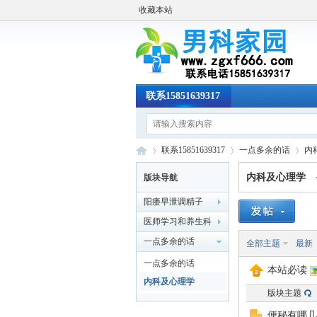
收藏本站
联系15851639317
联系15851639317
一点多余的话
内
内科及心理学
版块导航
阳痿早泄调精子
男
»
›
›
医师学习和养生科
普
一点多余的话
全部主题
最新
一点多余的话
本站必读
内科及心理学
版块主题
便秘有哪几