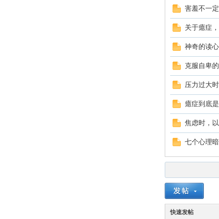
园
害羞不一定
关于癔症，
神奇的读心
克服自卑的
压力过大时
癔症到底是
焦虑时，以
七个心理暗
快速发帖