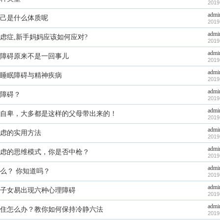
2019
admi
己是什么体质呢
2019
admi
虑症,新手妈妈应该如何应对?
2019
admi
障碍原来不是一回事儿
2019
admi
睡眠障碍与精神疾病
2019
admi
障碍？
2019
admi
自卑，大多都是这样的父母带出来的！
2019
admi
虑的实用方法
2019
admi
虑的思维模式，你是否中枪？
2019
admi
么？ 你知道吗？
2019
admi
子女易出现六种心理障碍
2019
admi
住怎么办？教你如何保持冷静六法
2019