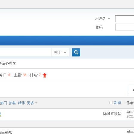
用户名
密码
帖子
搜
科及心理学
今日:
0
|
主题:
36
|
排名:
7
索
新窗
热门
热帖
精华
更多
作者
admi
隐藏置顶帖
2021
admi
种类型